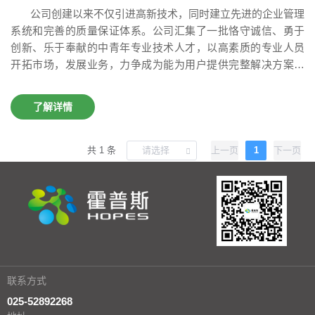
公司创建以来不仅引进高新技术，同时建立先进的企业管理
系统和完善的质量保证体系。公司汇集了一批恪守诚信、勇于
创新、乐于奉献的中青年专业技术人才，以高素质的专业人员
开拓市场，发展业务，力争成为能为用户提供完整解决方案、
提供优质服务，深受用户信赖和满意的专业自动化仪表及分析
仪表公司。
了解详情
共 1 条
上一页
1
下一页
联系方式
025-52892268