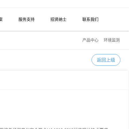
案
服务支持
招贤纳士
联系我们
产品中心
环境监测
返回上级