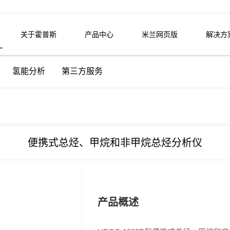
关于霍普斯
产品中心
米兰网页版
解决方
氢能分析
第三方服务
便携式总烃、甲烷和非甲烷总烃分析仪
产品概述